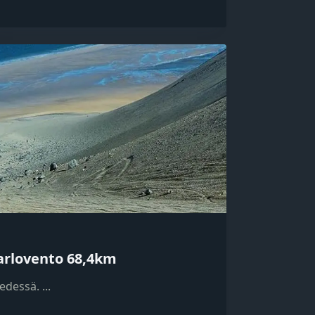
arlovento 68,4km
 edessä.
...