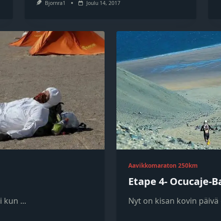
Bjornra1
Joulu 14, 2017
Aavikkomaraton 250km
Etape 4- Ocucaje-B
i kun
...
Nyt on kisan kovin päivä