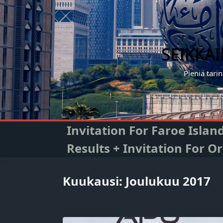
Skip
to
content
SEIKKA
Pieniä tari
Invitation For Faroe Isla
Results + Invitation For 
Kuukausi:
Joulukuu 2017