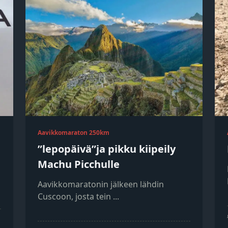
Aavikkomaraton 250km
”lepopäivä”ja pikku kiipeily
Machu Picchulle
Aavikkomaratonin jälkeen lähdin
Cuscoon, josta tein
...