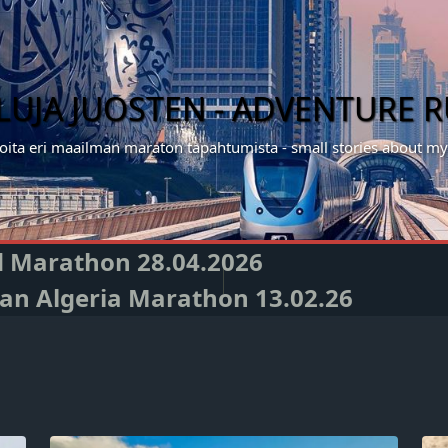
ILUJA JUOSTEN - ADVENTURE 
noita eri maailman maraton tapahtumista - small stories about 
nd Marathon 28.04.2026
Oran Algeria Marathon 13.02.26