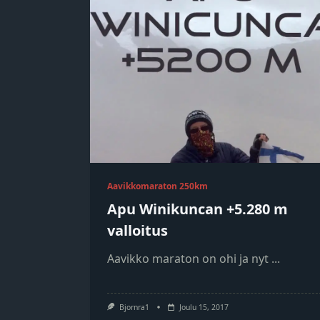
Aavikkomaraton 250km
Apu Winikuncan +5.280 m
valloitus
Aavikko maraton on ohi ja nyt
...
Bjornra1
Joulu 15, 2017