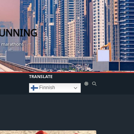
RUNNING
my marathons
TRANSLATE
Finnish