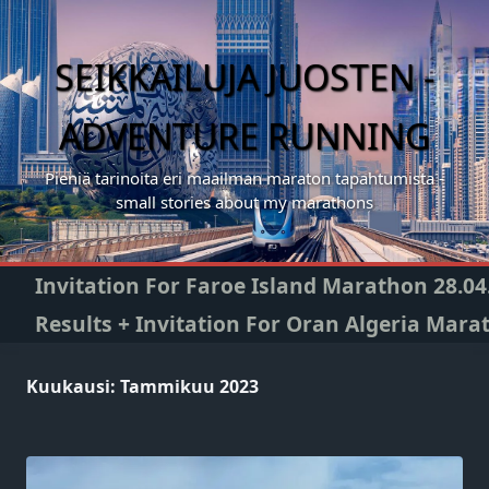
Skip
to
content
SEIKKAILUJA JUOSTEN -
ADVENTURE RUNNING
Pieniä tarinoita eri maailman maraton tapahtumista -
small stories about my marathons
Invitation For Faroe Island Marathon 28.04
Results + Invitation For Oran Algeria Mara
Kuukausi:
Tammikuu 2023