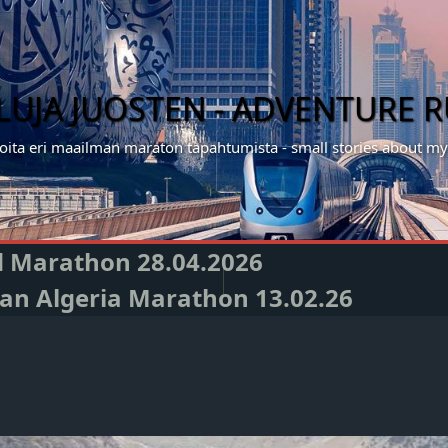
ILUJA JUOSTEN - ADVENTURE 
noita eri maailman maraton tapahtumista - small stories about 
nd Marathon 28.04.2026
Oran Algeria Marathon 13.02.26