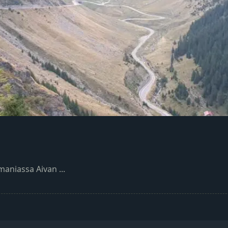
maniassa Aivan
...