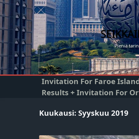
Skip
to
content
SEIKKA
Pieniä tari
Invitation For Faroe Isla
Results + Invitation For 
Kuukausi:
Syyskuu 2019