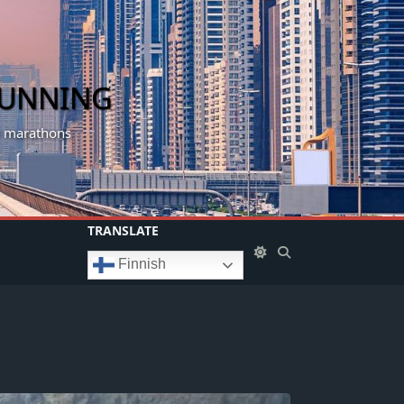
RUNNING
my marathons
TRANSLATE
Finnish