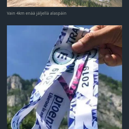
Vain 4km enää jäljellä alaspäin