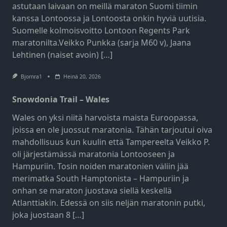
astutaan laivaan on meillä maraton Suomi tiimin
kanssa Lontoossa ja Lontoosta onkin hyviä uutisia.
Suomelle kolmoisvoitto Lontoon Regents Park
maratonilta.Veikko Punkka (sarja M60 v), Jaana
Lehtinen (naiset avoin) […]
Bjornra1
Heinä 20, 2026
Snowdonia Trail – Wales
Wales on yksi niitä harvoista maista Euroopassa,
joissa en ole juossut maratonia. Tähän tarjoutui oiva
mahdollisuus kun kuulin että Tampereelta Veikko P.
oli järjestämässä maratonia Lontooseen ja
Hampuriin. Tosin noiden maratonien väliin jää
merimatka South Hamptonista – Hampuriin ja
onhan se maraton juostava siellä keskellä
Atlanttiakin. Edessä on siis neljän maratonin putki,
joka juostaan 8 […]