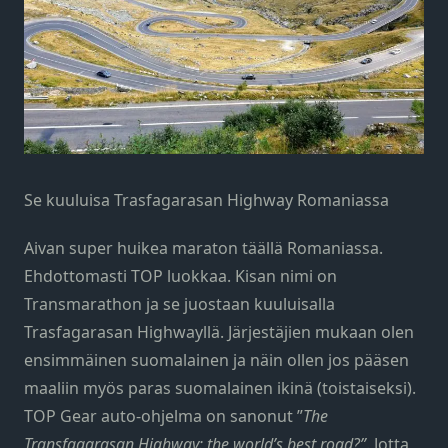
Se kuuluisa Trasfagarasan Highway Romaniassa
Aivan super huikea maraton täällä Romaniassa.
Ehdottomasti TOP luokkaa. Kisan nimi on
Transmarathon ja se juostaan kuuluisalla
Trasfagarasan Highwayllä. Järjestäjien mukaan olen
ensimmäinen suomalainen ja näin ollen jos pääsen
maaliin myös paras suomalainen ikinä (toistaiseksi).
TOP Gear auto-ohjelma on sanonut ”
The
Transfagarasan Highway: the world’s best road?”
. Jotta