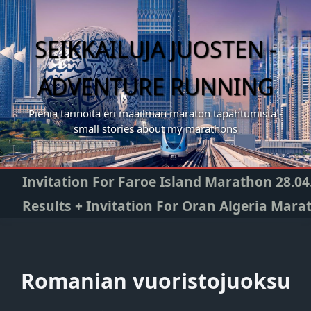
Skip
to
content
SEIKKAILUJA JUOSTEN -
ADVENTURE RUNNING
Pieniä tarinoita eri maailman maraton tapahtumista -
small stories about my marathons
Invitation For Faroe Island Marathon 28.04
Results + Invitation For Oran Algeria Mara
Romanian vuoristojuoksu