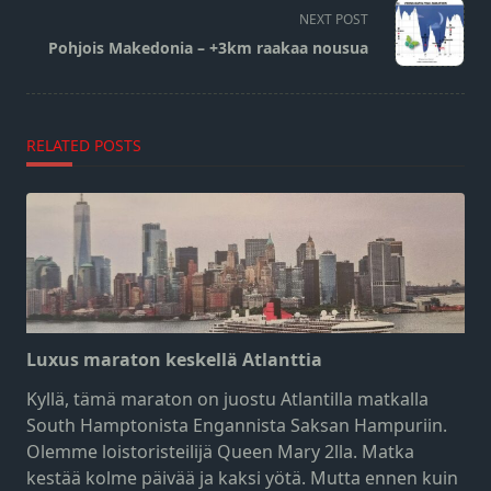
screen-
NEXT POST
reader-
Pohjois Makedonia – +3km raakaa nousua
text">Page</span>
RELATED POSTS
Luxus maraton keskellä Atlanttia
Kyllä, tämä maraton on juostu Atlantilla matkalla
South Hamptonista Engannista Saksan Hampuriin.
Olemme loistoristeilijä Queen Mary 2lla. Matka
kestää kolme päivää ja kaksi yötä. Mutta ennen kuin