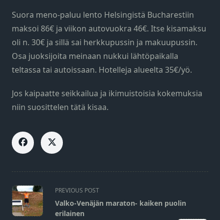
Suora meno-paluu lento Helsingistä Bucharestiin
maksoi 86€ ja viikon autovuokra 46€. Itse kisamaksu
oli n. 30€ ja sillä sai herkkupussin ja makuupussin.
Osa juoksijoita meinaan nukkui lähtöpaikalla
teltassa tai autoissaan. Hotelleja alueelta 35€/yö.
Jos kaipaatte seikkailua ja ikimuistoisia kokemuksia
niin suosittelen tätä kisaa.
<span
PREVIOUS POST
class="nav-
Valko-Venäjän maraton- kaiken puolin
subtitle
erilainen