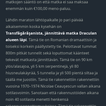
matkojen sääntö on että matka ei saa maksaa
enemmän kuin €100,00 meno-paluu.
Lähdin maraton lähtöpaikalle jo pari päivää
aikaisemmin koska kysehän on
Transfăgărăşanista, jännittävä matka Draculan
alueen läpi
. Tämä tie on Romanian dramaattisin ja
toiseksi korkein päällystetty tie. Pelottavat tummat
800m pitkät tunnelit sekä loputtomat käänteet
tekevät matkasta jännittävän. Tämä tie on 90 km
ylös/alasajoa, yli 5 km serpentinejä, yli 80
hiusneulakäyrää, 5 tunnelia ja yli 500 pientä siltaa ja
täällä me juostiin. Tämä tie rakennettiin rakennettiin
vuosina 1970–1974 Nicolae Ceauşescun vallan aikana
sotilasvoimin. Sanotaan että rakennustöiden aikana
noin 40 sotilasta menetti henkensä
rakennusonnettomuuksissa. Tämä tie rakennettiin