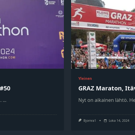
Yleinen
 #50
GRAZ Maraton, Itä
.
...
Nyt on aikainen lähtö. H
Bjornra1
Loka 14, 2024