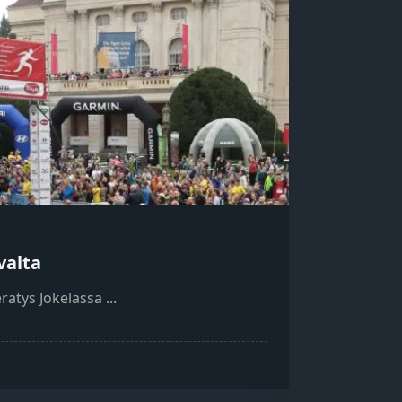
valta
erätys Jokelassa
...