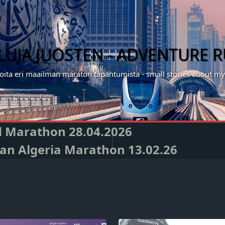
ILUJA JUOSTEN - ADVENTURE 
noita eri maailman maraton tapahtumista - small stories about 
nd Marathon 28.04.2026
Oran Algeria Marathon 13.02.26