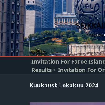
Skip
to
content
SEIKKA
Pieniä tari
Invitation For Faroe Isla
Results + Invitation For 
Kuukausi:
Lokakuu 2024