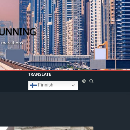
RUNNING
my marathons
TRANSLATE
Finnish