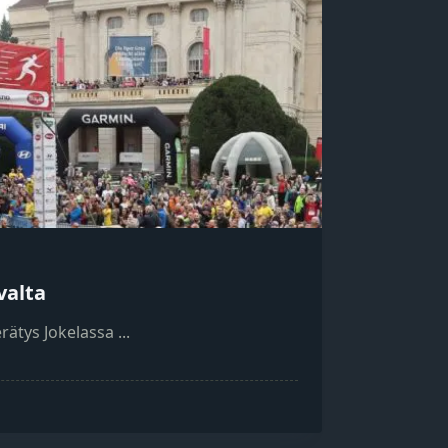
valta
erätys Jokelassa
...