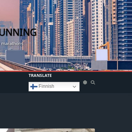
RUNNING
my marathons
TRANSLATE
Finnish