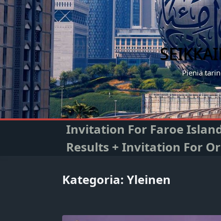
Skip
to
content
SEIKKA
Pieniä tari
Invitation For Faroe Isla
Results + Invitation For 
Kategoria:
Yleinen