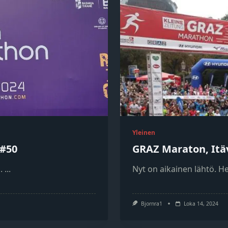
Yleinen
 #50
GRAZ Maraton, Itä
.
...
Nyt on aikainen lähtö. H
Bjornra1
Loka 14, 2024