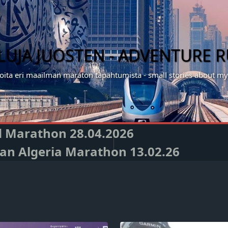
ILUJA JUOSTEN - ADVENTURE 
noita eri maailman maraton tapahtumista - small stories about 
nd Marathon 28.04.2026
Oran Algeria Marathon 13.02.26