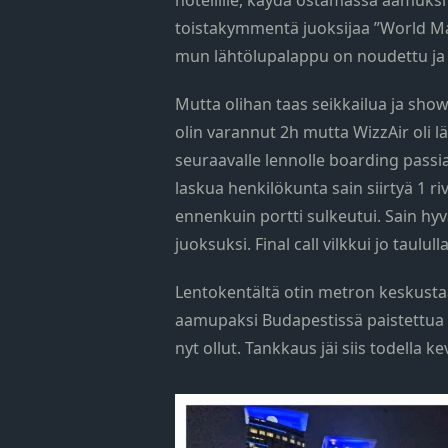
hotellille, käydä ostamassa aamuks
toistakymmentä juoksijaa ”World Mar
mun lähtölupalappu on noudettu ja to
Mutta olihan taas seikkailua ja sho
olin varannut 2h mutta WizzAir oli l
seuraavalle lennolle boarding passi
laskua henkilökunta sain siirtyä 1 ri
ennenkuin portti sulkeutui. Sain hyvä
juoksuksi. Final call vilkkui jo taulu
Lentokentältä otin metron keskustaa
aamupaksi Budapestissä paistettua 
nyt ollut. Tankkaus jäi siis todella ke