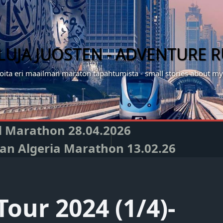
ILUJA JUOSTEN - ADVENTURE 
noita eri maailman maraton tapahtumista - small stories about 
nd Marathon 28.04.2026
Oran Algeria Marathon 13.02.26
Tour 2024 (1/4)-