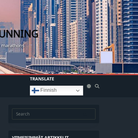
RUNNING
my marathons
TRANSLATE
Finnish
Search
for:
VIIMEISIMMÄT ARTIKKELIT