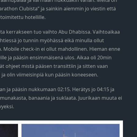
i aamupalaa ja varmaan nukkuakin vähän. Meitä on
athon Clubista” ja sainkin aiemmin jo viestin että
imitettu hotellille.
wta kerrakseen tuo vaihto Abu Dhabissa. Vaihtoaikaa
ähtiessä jo tunnin myöhässä eikä minulla ollut
a. Mobile check-in ei ollut mahdollinen. Hieman enne
ville ja pääsin ensimmäisenä ulos. Aikaa oli 20min
t ohjeet mistä pääsen transittiin ja sitten vaan
lla ja olin viimeisinpiä kun pääsin koneeseen.
n ja pääsin nukkumaan 02:15. Herätys jo 04:15 ja
munakasta, banaania ja suklaata. Juurikaan muuta ei
vyeksi.