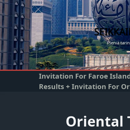
Skip
to
content
SEIKKA
Pieniä tari
Invitation For Faroe Isla
Results + Invitation For 
Oriental 