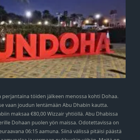
a perjantaina töiden jälkeen menossa kohti Dohaa.
ääse vaan joudun lentämään Abu Dhabin kautta.
biin maksaa €80,00 Wizzair yhtiöllä. Abu Dhabissa
 perille Dohaan puolen yön maissa. Odotettavissa on
euraavana 06:15 aamuna. Siinä välissä pitäisi päästä