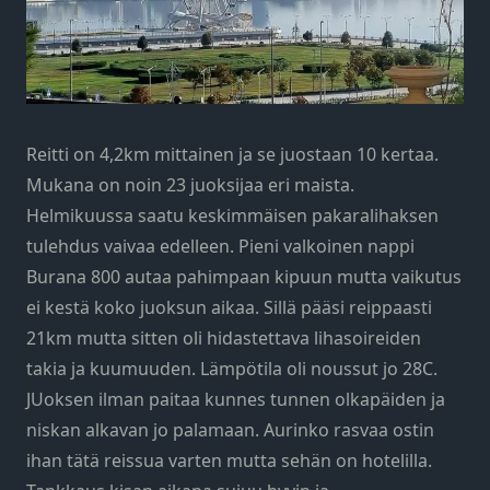
Reitti on 4,2km mittainen ja se juostaan 10 kertaa.
Mukana on noin 23 juoksijaa eri maista.
Helmikuussa saatu keskimmäisen pakaralihaksen
tulehdus vaivaa edelleen. Pieni valkoinen nappi
Burana 800 autaa pahimpaan kipuun mutta vaikutus
ei kestä koko juoksun aikaa. Sillä pääsi reippaasti
21km mutta sitten oli hidastettava lihasoireiden
takia ja kuumuuden. Lämpötila oli noussut jo 28C.
JUoksen ilman paitaa kunnes tunnen olkapäiden ja
niskan alkavan jo palamaan. Aurinko rasvaa ostin
ihan tätä reissua varten mutta sehän on hotelilla.