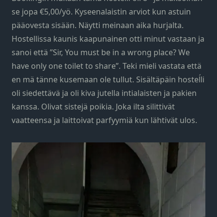
se jopa €5,00/yö. Kyseenalaistin arviot kun astuin
pääovesta sisään. Näytti meinaan aika hurjalta.
Hostellissa kaunis kaapunainen otti minut vastaan ja
sanoi että ”Sir, You must be in a wrong place? We
have only one toilet to share”. Teki mieli vastata että
en mä tänne kusemaan ole tullut. Sisältäpäin hosteĺli
oli siedettävä ja oli kiva jutella intialaisten ja pakien
kanssa. Olivat sistejä poikia. Joka ilta silittivät
vaatteensa ja laittoivat parfyymiä kun lähtivät ulos.