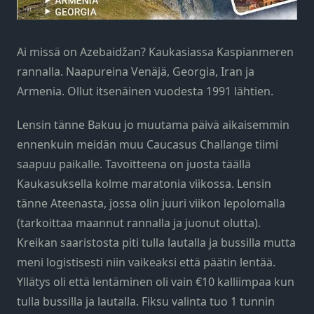
Ai missä on Azebaidžan? Kaukasiassa Kaspianmeren
rannalla. Naapureina Venäjä, Georgia, Iran ja
Armenia. Ollut itsenäinen vuodesta 1991 lähtien.
Lensin tänne Bakuu jo muutama päivä aikaisemmin
ennenkuin meidän muu Caucasus Challange tiimi
saapuu paikalle. Tavoitteena on juosta täällä
Kaukasuksella kolme maratonia viikossa. Lensin
tänne Ateenasta, jossa olin juuri viikon lepolomalla
(tarkoittaa maannut rannalla ja juonut olutta).
Kreikan saaristosta piti tulla lautalla ja bussilla mutta
meni logistisesti niin vaikeaksi että päätin lentää.
Yllätys oli että lentäminen oli vain €10 kalliimpaa kun
tulla bussilla ja lautalla. Fiksu valinta tuo 1 tunnin