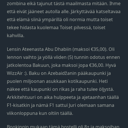
zombina eikä tajunut tästä maailmasta mitään. Ihme
että eivät jääneet autolla alle. Järkyttävää katseltavaa
että elämä siinä ympärillä oli normia mutta toiset
tekee hidasta kuolemaa Toiset pilvessä, toiset
kahvilla.
Lensin Ateenasta Abu Dhabiin (maksoi €35,00). Oli
lennon vaihto ja yöllä viiden (5) tunnin odotus ennen
jatkolentoa Bakuun, joka maksoi jopa €36,00. Hyvä
WizzAir :). Baku on Azebaidžanin pääkaupunki ja
puolen miljoonan asukkaan kotikaupunki. Heti
näkee että kaupunki on rikas ja raha tulee öljystä.
Arkkitehtuuri on aika hulppeeta ja ajetaanhan täällä
F1-kisatkin ja nämä F1 sattui Juri olemaan samana
viikonloppuna kun oltiin täällä.
Bookingin mukaan tämä hostelli oli 8+ ja maksoihan