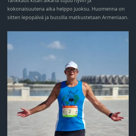
Tankkaus kisan aikana sujuu hyvin ja
kokonaisuutena aika helppo juoksu. Huomenna on
sitten lepopäivä ja bussilla matkustetaan Armeniaan.