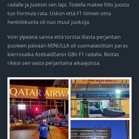
radalle ja juoksin sen läpi. Todella makee fiilis juosta
tuo Formula rata. Uskon että F1 tiimien oma
henkilökunta oli nuo muut juoksija.
Voin ylpeänä sanoa että torstai illasta perjantain
puoleen päivään MINULLA oli suomalaisittain paras
kierrosaika Azebaidžanin GBn F1 radalla. Bottas
rikkoi sen vasta perjantaina aikaajoissa.