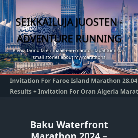
Skip
to
content
SEIKKAILUJA JUOSTEN -
ADVENTURE RUNNING
Pieniä tarinoita eri maailman maraton tapahtumista -
small stories about my marathons
Invitation For Faroe Island Marathon 28.04
Results + Invitation For Oran Algeria Mara
Baku Waterfront
Marathon 2024 –