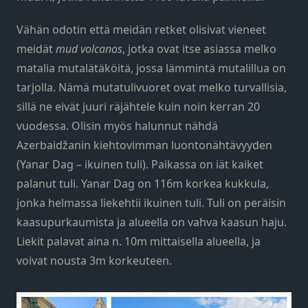
Vähän odotin että meidän retket olisivat vieneet
meidät
mud volcanos
, jotka ovat itse asiassa melko
matalia mutalätäköitä, jossa lämmintä mutalillua on
tarjolla. Nämä mutatulivuoret ovat melko turvallisia,
sillä ne eivät juuri räjähtele kuin noin kerran 20
vuodessa. Olisin myös halunnut nähdä
Azerbaidžanin kiehtovimman luontonähtävyyden
(Yanar Dag – ikuinen tuli). Paikassa on iät kaiket
palanut tuli. Yanar Dag on 116m korkea kukkula,
jonka helmassa liekehtii ikuinen tuli. Tuli on peräisin
kaasupurkaumista ja alueella on vahva kaasun haju.
Liekit palavat aina n. 10m mittaisella alueella, ja
voivat nousta 3m korkeuteen.