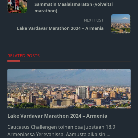
class="nav-
Sammatin Maalaismaraton (voiveitsi
subtitle
marathon)
screen-
NEXT POST
reader-
Lake Vardavar Marathon 2024 – Armenia
text">Page</span>
RELATED POSTS
Lake Vardavar Marathon 2024 – Armenia
Caucasus Challengen toinen osa juostaan 18.9
Armeniassa Yerevanissa. Aamusta aikaisin
...