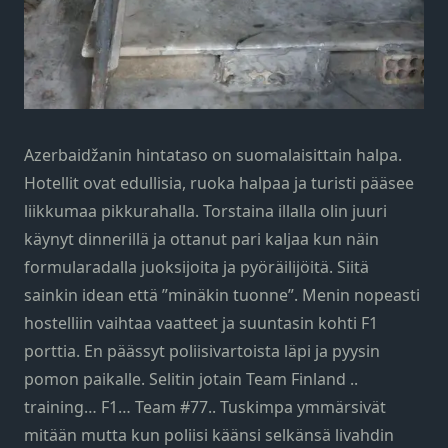
Azerbaidžanin hintataso on suomalaisittain halpa.
Hotellit ovat edullisia, ruoka halpaa ja turisti pääsee
liikkumaa pikkurahalla. Torstaina illalla olin juuri
käynyt dinnerillä ja ottanut pari kaljaa kun näin
formularadalla juoksijoita ja pyöräilijöitä. Siitä
sainkin idean että ”minäkin tuonne”. Menin nopeasti
hostelliin vaihtaa vaatteet ja suuntasin kohti F1
porttia. En päässyt poliisivartoista läpi ja pyysin
pomon paikalle. Selitin jotain Team Finland ..
training… F1… Team #77.. Tuskimpa ymmärsivät
mitään mutta kun poliisi käänsi selkänsä livahdin