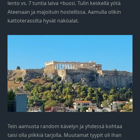
lento vs. 7 tuntia laiva +bussi. Tulin keskellä yötä
Ateenaan ja majoituin hostellissa. Aamulla olikin
kattoterassilta hyvät näköalat.
Tein aamusta random kävelyn ja yhdessä kohtaa
taisi olla piikkiä tarjolla. Muutamat tyypit oli ihan