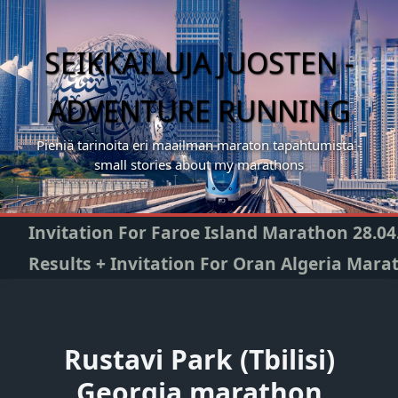
Skip
to
content
SEIKKAILUJA JUOSTEN -
ADVENTURE RUNNING
Pieniä tarinoita eri maailman maraton tapahtumista -
small stories about my marathons
Invitation For Faroe Island Marathon 28.04
Results + Invitation For Oran Algeria Mara
Rustavi Park (Tbilisi)
Georgia marathon