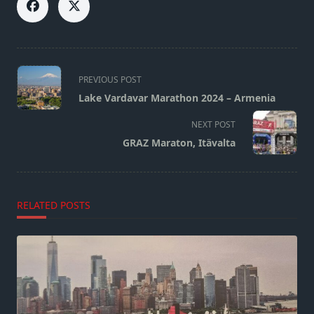
<span
PREVIOUS POST
class="nav-
Lake Vardavar Marathon 2024 – Armenia
subtitle
screen-
NEXT POST
reader-
GRAZ Maraton, Itävalta
text">Page</span>
RELATED POSTS