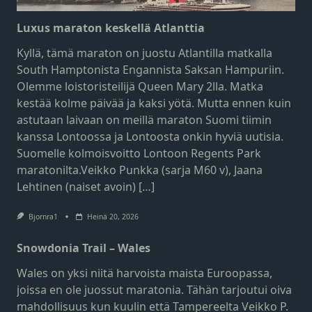
Luxus maraton keskellä Atlanttia
Kyllä, tämä maraton on juostu Atlantilla matkalla
South Hamptonista Engannista Saksan Hampuriin.
Olemme loistoristeilijä Queen Mary 2lla. Matka
kestää kolme päivää ja kaksi yötä. Mutta ennen kuin
astutaan laivaan on meillä maraton Suomi tiimin
kanssa Lontoossa ja Lontoosta onkin hyviä uutisia.
Suomelle kolmoisvoitto Lontoon Regents Park
maratonilta.Veikko Punkka (sarja M60 v), Jaana
Lehtinen (naiset avoin) […]
Bjornra1
Heinä 20, 2026
Snowdonia Trail – Wales
Wales on yksi niitä harvoista maista Euroopassa,
joissa en ole juossut maratonia. Tähän tarjoutui oiva
mahdollisuus kun kuulin että Tampereelta Veikko P.