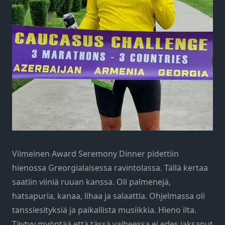
Viimeinen Award Seremony Dinner pidettiin
hienossa Greorgialaisessa ravintolassa. Tällä kertaa
saatiin viiniä ruuan kanssa. Oli palmenejä,
hatsapuria, kanaa, lihaa ja salaattia. Ohjelmassa oli
tanssiesityksiä ja paikallista musiikkia. Hieno ilta.
Täytyy myöntää että tässä vaiheessa ei edes jaksanut